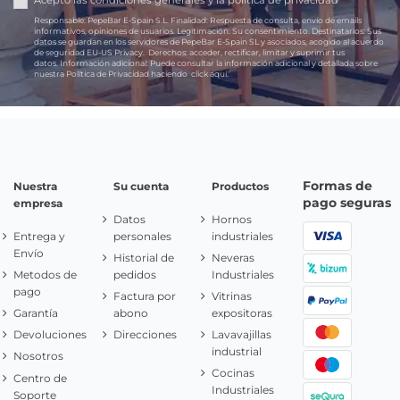
Acepto las
condiciones generales
y la
política de privacidad
Responsable:
PepeBar E-Spain S.L.
Finalidad:
Respuesta de consulta, envío de emails
informativos, opiniones de usuarios.
Legitimación:
Su consentimiento.
Destinatarios:
Sus
datos se guardan en los servidores de PepeBar E-Spain SL y asociados, acogido al acuerdo
de seguridad EU-US Privacy.
Derechos:
acceder, rectificar, limitar y suprimir tus
datos.
Información adicional:
Puede consultar la información adicional y detallada sobre
nuestra Política de Privacidad haciendo
click aquí.
Formas de
Nuestra
Su cuenta
Productos
pago seguras
empresa
Datos
Hornos
Entrega y
personales
industriales
Envío
Historial de
Neveras
Metodos de
pedidos
Industriales
pago
Factura por
Vitrinas
Garantía
abono
expositoras
Devoluciones
Direcciones
Lavavajillas
industrial
Nosotros
Cocinas
Centro de
Industriales
Soporte