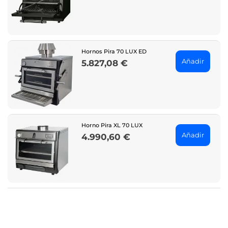
Hornos Pira 70 LUX ED
Añadir
5.827,08 €
Price
Horno Pira XL 70 LUX
Añadir
4.990,60 €
Price