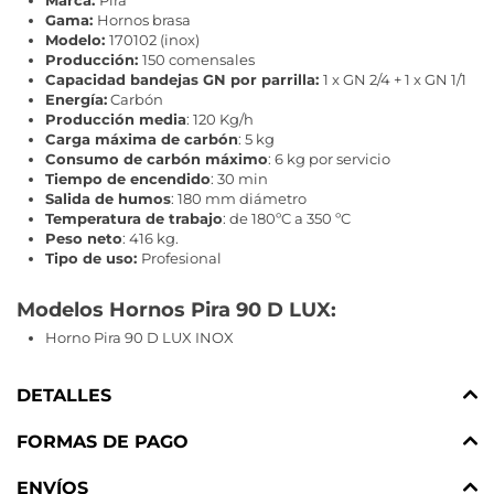
Marca:
Pira
Gama:
Hornos brasa
Modelo:
170102 (inox)
Producción:
150 comensales
Capacidad bandejas GN por parrilla:
1 x GN 2/4 + 1 x GN 1/1
Energía:
Carbón
Producción media
: 120 Kg/h
Carga máxima de carbón
: 5 kg
Consumo de carbón máximo
: 6 kg por servicio
Tiempo de encendido
: 30 min
Salida de humos
: 180 mm diámetro
Temperatura de trabajo
: de 180ºC a 350 ºC
Peso neto
: 416 kg.
Tipo de uso:
Profesional
Modelos Hornos Pira 90 D LUX:
Horno Pira 90 D LUX INOX
DETALLES
FORMAS DE PAGO
ENVÍOS