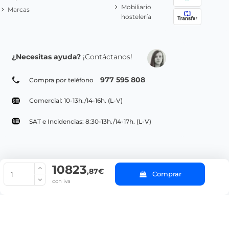
Mobiliario
Marcas
hostelería
¿Necesitas ayuda?
¡Contáctanos!
977 595 808
Compra por teléfono
Comercial: 10-13h./14-16h. (L-V)
SAT e Incidencias: 8:30-13h./14-17h. (L-V)
10823
© Copyright 2022 PepeBar.com |
Política de cookies |
Aviso legal y
,87€
Comprar
Condiciones generales de compra |
Blog
con iva