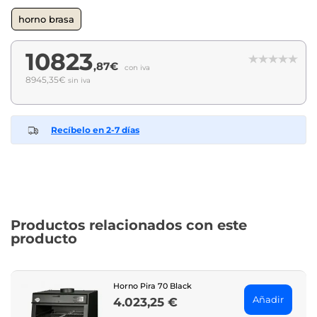
horno brasa
10823
,87€
con iva
8945,35€
sin iva
Recíbelo en 2-7 días
Productos relacionados con este
producto
Horno Pira 70 Black
Añadir
4.023,25 €
Price