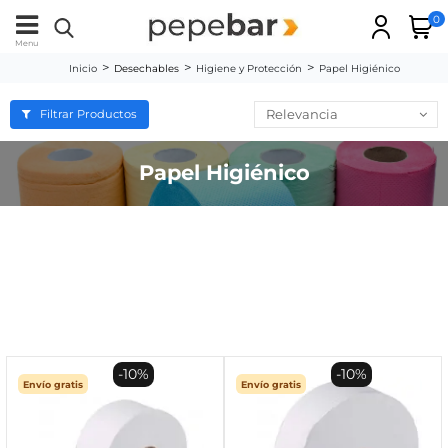
0
Menu
Inicio
Desechables
Higiene y Protección
Papel Higiénico
Relevancia
Filtrar Productos
Papel Higiénico
-10%
-10%
Envío gratis
Envío gratis