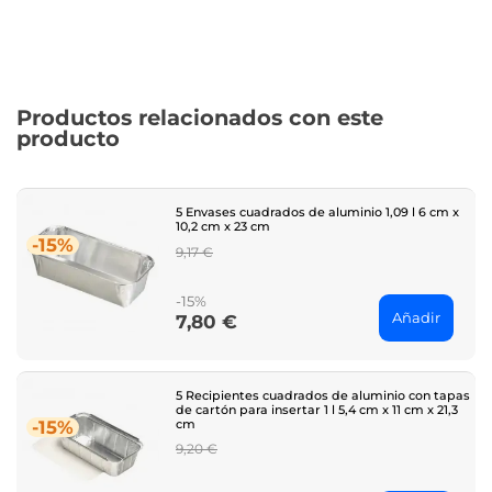
Productos relacionados con este
producto
5 Envases cuadrados de aluminio 1,09 l 6 cm x
10,2 cm x 23 cm
-15%
Regular
9,17 €
price
-15%
Añadir
7,80 €
Price
5 Recipientes cuadrados de aluminio con tapas
de cartón para insertar 1 l 5,4 cm x 11 cm x 21,3
cm
-15%
Regular
9,20 €
price