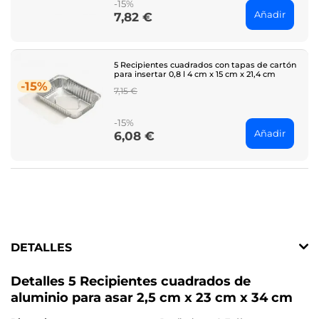
-15%
Añadir
7,82 €
Price
5 Recipientes cuadrados con tapas de cartón
para insertar 0,8 l 4 cm x 15 cm x 21,4 cm
-15%
Regular
7,15 €
price
-15%
Añadir
6,08 €
Price
DETALLES
Detalles 5 Recipientes cuadrados de
aluminio para asar 2,5 cm x 23 cm x 34 cm