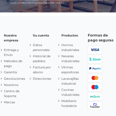
nuestra Política de Privacidad haciendo
click aquí.
Formas de
Nuestra
Su cuenta
Productos
pago seguras
empresa
Datos
Hornos
Entrega y
personales
industriales
Envío
Historial de
Neveras
Metodos de
pedidos
Industriales
pago
Factura por
Vitrinas
Garantía
abono
expositoras
Devoluciones
Direcciones
Lavavajillas
industrial
Nosotros
Cocinas
Centro de
Industriales
Soporte
Mobiliario
Marcas
hostelería