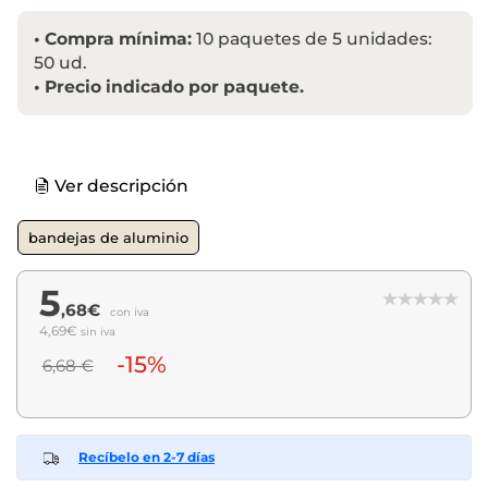
•
Compra mínima:
10 paquetes de 5 unidades:
50 ud.
•
Precio indicado por paquete.
Ver descripción
bandejas de aluminio
5
,68€
con iva
4,69€
sin iva
-15%
6,68 €
Recíbelo en 2-7 días