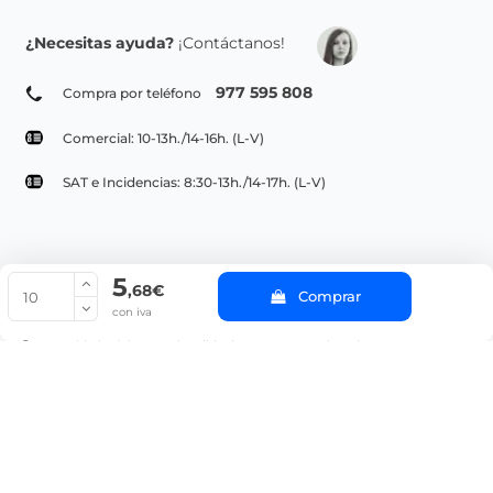
¿Necesitas ayuda?
¡Contáctanos!
977 595 808
Compra por teléfono
Comercial: 10-13h./14-16h. (L-V)
SAT e Incidencias: 8:30-13h./14-17h. (L-V)
5
© Copyright 2022 PepeBar.com |
Política de cookies |
Aviso legal y
,68€
Comprar
Condiciones generales de compra |
Blog
con iva
La cantidad mínima en el pedido de compra para el producto es 10.