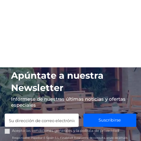
Apúntate a nuestra
Newsletter
Infórmese de nuestras últimas noticias y ofertas
especiales
Suscribirse
Acepto las
condiciones generales
y la
política de privacidad
Responsable:
PepeBar E-Spain S.L.
Finalidad:
Respuesta de consulta, envío de emails