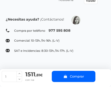
¿Necesitas ayuda?
¡Contáctanos!
977 595 808
Compra por teléfono
Comercial: 10-13h./14-16h. (L-V)
SAT e Incidencias: 8:30-13h./14-17h. (L-V)
1511
© Copyright 2022 PepeBar.com |
Política de cookies |
Aviso legal y
,81€
Comprar
Condiciones generales de compra |
Blog
con iva