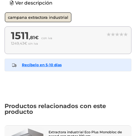
Ver descripción
campana extractora industrial
1511
,81€
con iva
1249,43€
sin iva
Recíbelo en 5-10 días
Productos relacionados con este
producto
Extractora industrial Eco Plus Monobloc de
pared con motor 100 cm