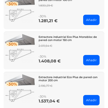
-30%
Regular
1.830,29 €
price
-30%
Añadir
1.281,21 €
Price
Extractora industrial Eco Plus Monobloc de
pared con motor 150 cm
-30%
Regular
2.011,54 €
price
-30%
Añadir
1.408,08 €
Price
Extractora industrial Eco Plus de pared con
motor 200 cm
-30%
Regular
2.195,77 €
price
-30%
Añadir
1.537,04 €
Price