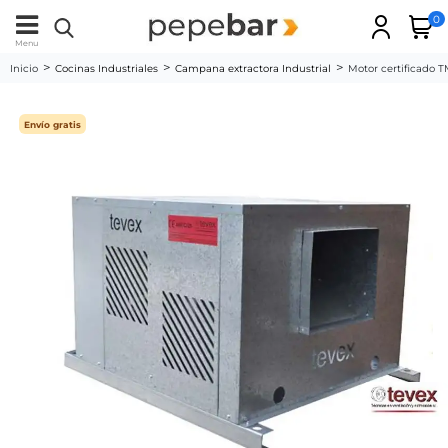
0
Menu
Inicio
Cocinas Industriales
Campana extractora Industrial
Motor certificado T
Envío gratis