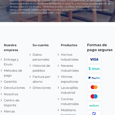
informativos, opiniones de usuarios.
Legitimación:
Su consentimiento.
Destinatarios:
Sus
datos se guardan en los servidores de PepeBar E-Spain SL y asociados, acogido al acuerdo
de seguridad EU-US Privacy.
Derechos:
acceder, rectificar, limitar y suprimir tus
datos.
Información adicional:
Puede consultar la información adicional y detallada sobre
nuestra Política de Privacidad haciendo
click aquí.
Formas de
Nuestra
Su cuenta
Productos
pago seguras
empresa
Datos
Hornos
Entrega y
personales
industriales
Envío
Historial de
Neveras
Metodos de
pedidos
Industriales
pago
Factura por
Vitrinas
Garantía
abono
expositoras
Devoluciones
Direcciones
Lavavajillas
industrial
Nosotros
Cocinas
Centro de
Industriales
Soporte
Mobiliario
Marcas
hostelería