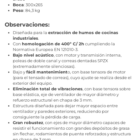
Boca
: 300x265
Peso
: 84,3 kg
Observaciones:
Diseñada para la
extracción de humos de cocinas
industriales
.
Con
homologación de 400º C/ 2h
cumpliendo la
Normativa Europea EN 121010-3.
Bajo nivel acústico
, con motor y transmisión interna,
poleas de doble canal y correas dentadas SPZX
(extremadamente silenciosas).
Bajo y
fácil mantenimient
o, con base tensora de motor
(para el tensado de correas), cuyo ajuste se realiza desde el
exterior del equipo.
Eliminación total de vibraciones
, con base tensora sobre
base elástica, eje de ventilador de mayor diámetro y
refuerzo estructural en chapa de 3 mm.
Estructura diseñada para dejar mayor espacio entre
ventilador y paredes exteriores, reduciendo por
consiguiente la pérdida de carga.
Gran robustez
, con ejes de mayor diámetro capaces de
resistir el funcionamiento con grandes depósitos de grasa
sin flechar, rodamientos de puente reforzados y estructura
en chapa de 3 mm.