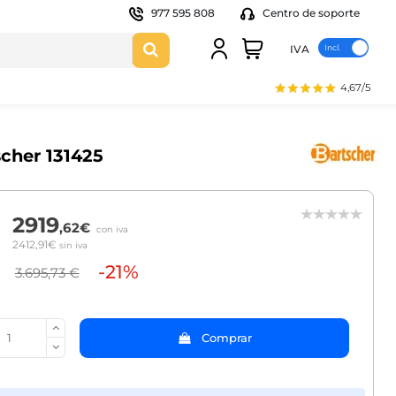
977 595 808
Centro de soporte
IVA
4,67/5
scher 131425
2919
,62€
con iva
2412,91€
sin iva
-21%
3.695,73 €
Comprar