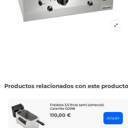
Productos relacionados con este product
Freidora 3.5 litros semi comercial
Caterlite GG198
110,00 €
Price
Añadir