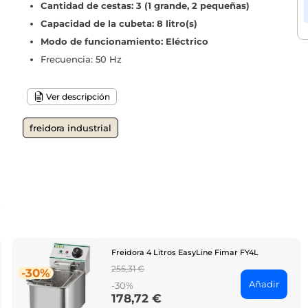
Cantidad de cestas: 3 (1 grande, 2 pequeñas)
Capacidad de la cubeta: 8 litro(s)
Modo de funcionamiento: Eléctrico
Frecuencia: 50 Hz
Ver descripción
freidora industrial
o
Freidora 4 Litros EasyLine Fimar FY4L
Regular
255,31 €
-30%
price
Añadir
-30%
178,72 €
Price