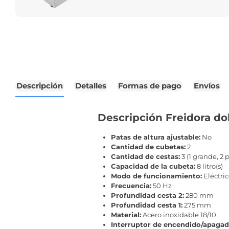
Descripción
Detalles
Formas de pago
Envíos
Descripción Freidora dob
Patas de altura ajustable:
No
Cantidad de cubetas:
2
Cantidad de cestas:
3 (1 grande, 2
Capacidad de la cubeta:
8 litro(s)
Modo de funcionamiento:
Eléctri
Frecuencia:
50 Hz
Profundidad cesta 2:
280 mm
Profundidad cesta 1:
275 mm
Material:
Acero inoxidable 18/10
Interruptor de encendido/apagad