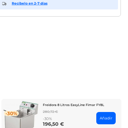
Recíbelo en 2-7 días
Freidora 8 Litros EasyLine Fimar FY8L
Regular
280,72 €
-30%
price
Añadir
-30%
196,50 €
Price