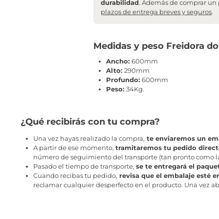
durabilidad
. Además de comprar un 
plazos de entrega breves y seguros
.
Medidas y peso Freidora dob
Ancho:
600mm
Alto:
290mm
Profundo:
600mm
Peso:
34Kg.
¿Qué recibirás con tu compra?
Una vez hayas realizado la compra,
te enviaremos un ema
A partir de ese momento,
tramitaremos tu pedido direc
número de seguimiento del transporte (tan pronto como la 
Pasado el tiempo de transporte,
se te entregará el paque
Cuando recibas tu pedido,
revisa que el embalaje esté e
reclamar cualquier desperfecto en el producto. Una vez abr