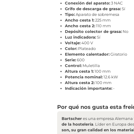
Conexión del aparato:
3 NAC
Grifo de descarga de grasa:
Sí
Tipo:
Aparato de sobremesa
Ancho cesta 1:
225 mm
Ancho cesta 2:
110 mm
Depósito colector de grasa:
No
Luz indicadora:
Sí
Voltaje:
400 V
Color:
Plateado
Elemento calentador:
Giratorio
Serie:
600
Control:
Muletilla
Altura cesta 1:
100 mm
Potencia nominal:
12.6 kW
Altura cesta 2:
100 mm
Indicación importante:
-
Por qué nos gusta esta frei
Bartscher
es una empresa Alemana f
de la hostelería
. Líder en Europa de
son, su gran calidad en los materia