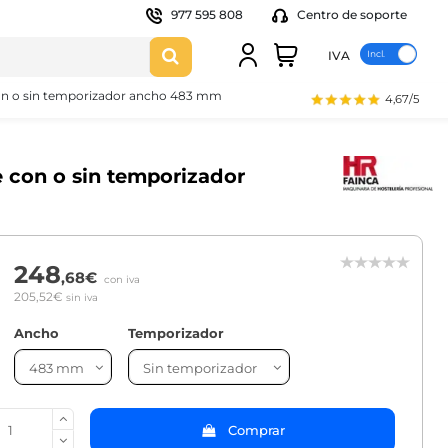
977 595 808
Centro de soporte
IVA
con o sin temporizador ancho 483 mm
4,67/5
e con o sin temporizador
248
,68€
con iva
205,52€
sin iva
Ancho
Temporizador
Comprar