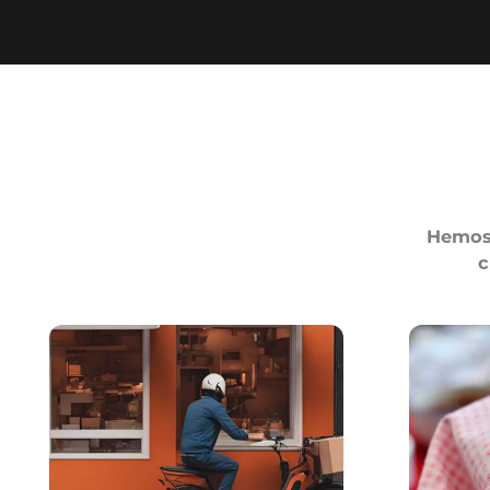
Hemos 
c