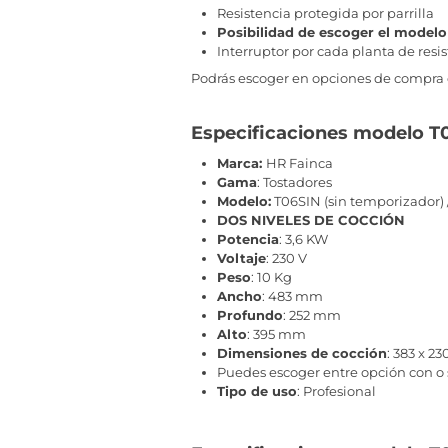
Resistencia protegida por parrilla
Posibilidad de escoger el model
Interruptor por cada planta de resi
Podrás escoger en opciones de compra e
Especificaciones modelo T
Marca:
HR Fainca
Gama
: Tostadores
Modelo:
T06SIN (sin temporizador)
DOS NIVELES DE COCCIÓN
Potencia
: 3,6 KW
Voltaje
: 230 V
Peso
: 10 Kg
Ancho
: 483 mm
Profundo
: 252 mm
Alto
: 395 mm
Dimensiones de cocción
: 383 x 2
Puedes escoger entre opción con o
Tipo de uso
: Profesional