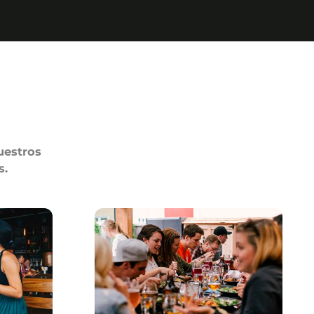
uestros
s.