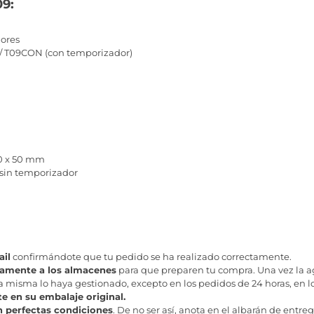
09:
dores
 / T09CON (con temporizador)
30 x 50 mm
 sin temporizador
il
confirmándote que tu pedido se ha realizado correctamente.
tamente a los almacenes
para que preparen tu compra. Una vez la age
misma lo haya gestionado, excepto en los pedidos de 24 horas, en los
te en su embalaje original.
n perfectas condiciones
. De no ser así, anota en el albarán de entreg