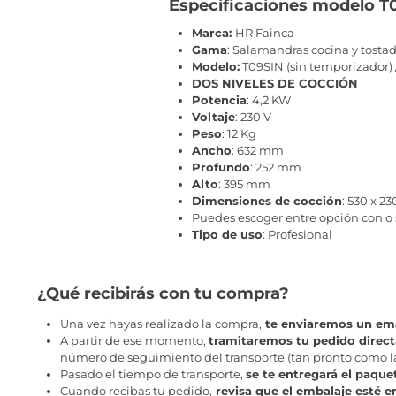
Especificaciones modelo T
Marca:
HR Fainca
Gama
: Salamandras cocina y tosta
Modelo:
T09SIN (sin temporizador)
DOS NIVELES DE COCCIÓN
Potencia
: 4,2 KW
Voltaje
: 230 V
Peso
: 12 Kg
Ancho
: 632 mm
Profundo
: 252 mm
Alto
: 395 mm
Dimensiones de cocción
: 530 x 2
Puedes escoger entre opción con o
Tipo de uso
: Profesional
¿Qué recibirás con tu compra?
Una vez hayas realizado la compra,
te enviaremos un ema
A partir de ese momento,
tramitaremos tu pedido direc
número de seguimiento del transporte (tan pronto como la 
Pasado el tiempo de transporte,
se te entregará el paque
Cuando recibas tu pedido,
revisa que el embalaje esté e