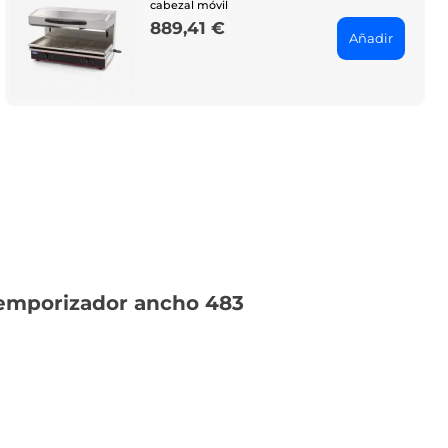
cabezal móvil
889,41 €
Price
Añadir
 temporizador ancho 483