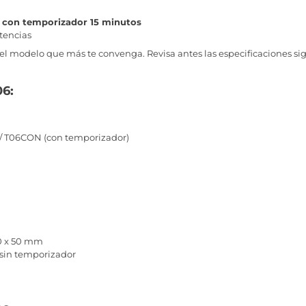
o con temporizador 15 minutos
stencias
l modelo que más te convenga. Revisa antes las especificaciones sig
06:
 / T06CON (con temporizador)
30 x 50 mm
 sin temporizador