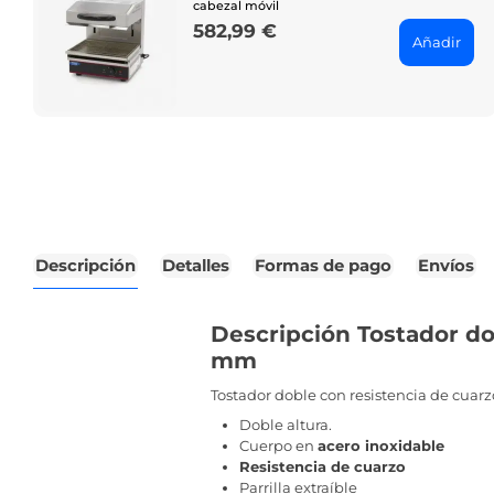
cabezal móvil
582,99 €
Price
Añadir
Descripción
Detalles
Formas de pago
Envíos
Descripción Tostador do
mm
Tostador doble con resistencia de cuarz
Doble altura.
Cuerpo en
acero inoxidable
Resistencia de cuarzo
Parrilla extraíble