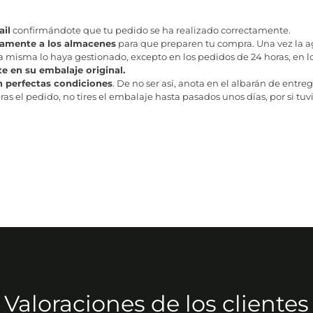
il
confirmándote que tu pedido se ha realizado correctamente.
tamente a los almacenes
para que preparen tu compra. Una vez la age
misma lo haya gestionado, excepto en los pedidos de 24 horas, en los
te en su embalaje original.
n perfectas condiciones
. De no ser así, anota en el albarán de entreg
as el pedido, no tires el embalaje hasta pasados unos días, por si tuv
Valoraciones de los clientes