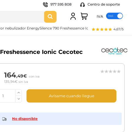
977 595 808
Centro de soporte
IVA
dor nebulizador EnergySilence 790 Freshessence Ionic Cecotec
4,67/5
 Freshessence Ionic Cecotec
164
,49€
con iva
135,94€
sin iva
Avísame cuando llegue
No disponible