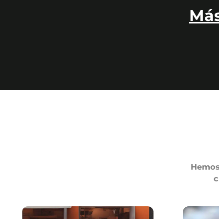
Más
Hemos 
c