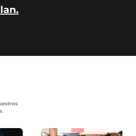
lan.
uestros
s.