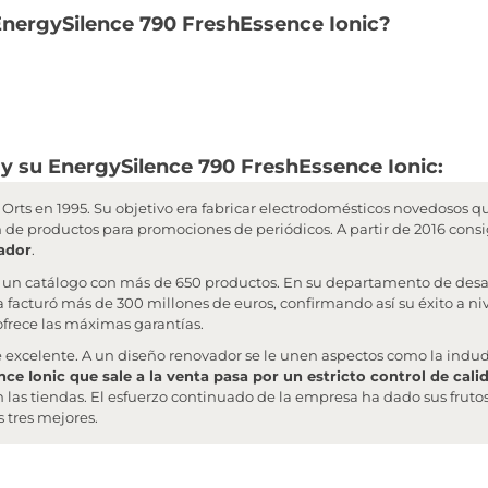
 EnergySilence 790 FreshEssence Ionic?
y su EnergySilence 790 FreshEssence Ionic:
Orts en 1995. Su objetivo era fabricar electrodomésticos novedosos qu
ón de productos para promociones de periódicos. A partir de 2016 consi
ador
.
 un catálogo con más de 650 productos. En su departamento de desar
 facturó más de 300 millones de euros, confirmando así su éxito a n
frece las máximas garantías.
e excelente. A un diseño renovador se le unen aspectos como la ind
e Ionic que sale a la venta pasa por un estricto control de cali
las tiendas. El esfuerzo continuado de la empresa ha dado sus fruto
 tres mejores.