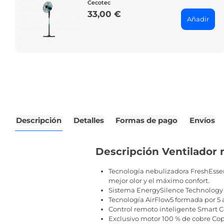
Cecotec
33,00 €
Price
Añadir
Descripción
Detalles
Formas de pago
Envíos
Descripción Ventilador 
Tecnología nebulizadora FreshEssen
mejor olor y el máximo confort.
Sistema EnergySilence Technology q
Tecnología AirFlow5 formada por 5 a
Control remoto inteligente Smart Co
Exclusivo motor 100 % de cobre Coppe