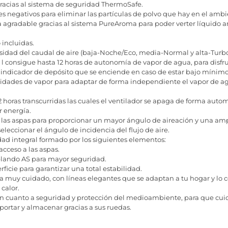
gracias al sistema de seguridad ThermoSafe.
s negativos para eliminar las partículas de polvo que hay en el ambi
agradable gracias al sistema PureAroma para poder verter líquido a
 incluidas.
nsidad del caudal de aire (baja-Noche/Eco, media-Normal y alta-Turbo
 l consigue hasta 12 horas de autonomía de vapor de agua, para disfr
 indicador de depósito que se enciende en caso de estar bajo mínimo
cidades de vapor para adaptar de forma independiente el vapor de ag
horas transcurridas las cuales el ventilador se apaga de forma auto
 energía.
las aspas para proporcionar un mayor ángulo de aireación y una ampl
leccionar el ángulo de incidencia del flujo de aire.
dad integral formado por los siguientes elementos:
acceso a las aspas.
blando AS para mayor seguridad.
ficie para garantizar una total estabilidad.
 muy cuidado, con líneas elegantes que se adaptan a tu hogar y lo 
calor.
 cuanto a seguridad y protección del medioambiente, para que cuide
sportar y almacenar gracias a sus ruedas.