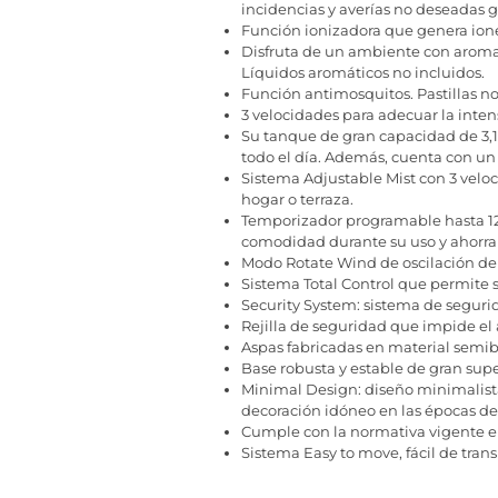
incidencias y averías no deseadas 
Función ionizadora que genera ione
Disfruta de un ambiente con aroma 
Líquidos aromáticos no incluidos.
Función antimosquitos. Pastillas no
3 velocidades para adecuar la inte
Su tanque de gran capacidad de 3,1
todo el día. Además, cuenta con un
Sistema Adjustable Mist con 3 velo
hogar o terraza.
Temporizador programable hasta 12 
comodidad durante su uso y ahorrar
Modo Rotate Wind de oscilación de 
Sistema Total Control que permite se
Security System: sistema de seguri
Rejilla de seguridad que impide el 
Aspas fabricadas en material semi
Base robusta y estable de gran super
Minimal Design: diseño minimalista
decoración idóneo en las épocas de 
Cumple con la normativa vigente en
Sistema Easy to move, fácil de tran