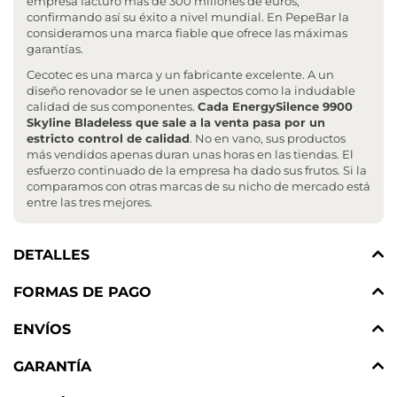
empresa facturó más de 300 millones de euros,
confirmando así su éxito a nivel mundial. En PepeBar la
consideramos una marca fiable que ofrece las máximas
garantías.
Cecotec es una marca y un fabricante excelente. A un
diseño renovador se le unen aspectos como la indudable
calidad de sus componentes.
Cada EnergySilence 9900
Skyline Bladeless que sale a la venta pasa por un
estricto control de calidad
. No en vano, sus productos
más vendidos apenas duran unas horas en las tiendas. El
esfuerzo continuado de la empresa ha dado sus frutos. Si la
comparamos con otras marcas de su nicho de mercado está
entre las tres mejores.
DETALLES
FORMAS DE PAGO
ENVÍOS
GARANTÍA