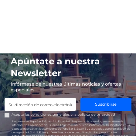
Apúntate a nuestra
Newsletter
Infórmese de nuestras últimas noticias y ofertas
especiales
Suscribirse
Acepto las
condiciones generales
y la
política de privacidad
Responsable:
PepeBar E-Spain S.L.
Finalidad:
Respuesta de consulta, envío de emails
informativos, opiniones de usuarios.
Legitimación:
Su consentimiento.
Destinatarios:
Sus
datos se guardan en los servidores de PepeBar E-Spain SL y asociados, acogido al acuerdo
de seguridad EU-US Privacy.
Derechos:
acceder, rectificar, limitar y suprimir tus
datos.
Información adicional:
Puede consultar la información adicional y detallada sobre