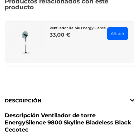
Productos relacionados con este
producto
Ventilador de pie EnergySilence 510 Cecotec
Añadir
33,00 €
Price
DESCRIPCIÓN
Descripción Ventilador de torre
EnergySilence 9800 Skyline Bladeless Black
Cecotec