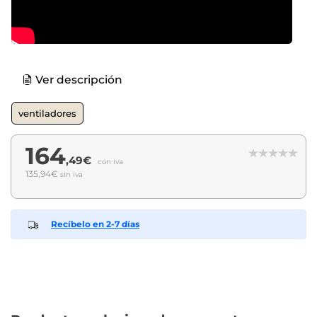
Ver descripción
ventiladores
164
,49€
con iva
135,94€
sin iva
Recíbelo en 2-7 días