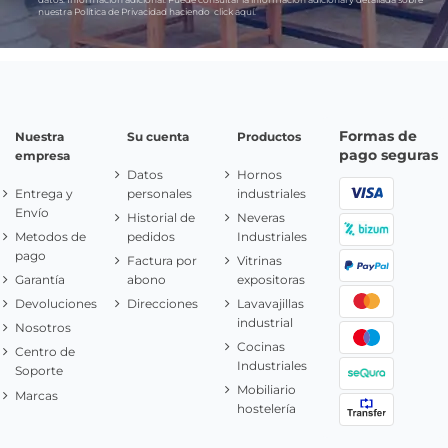
nuestra Política de Privacidad haciendo
click aquí.
Formas de
Nuestra
Su cuenta
Productos
pago seguras
empresa
Datos
Hornos
Entrega y
personales
industriales
Envío
Historial de
Neveras
Metodos de
pedidos
Industriales
pago
Factura por
Vitrinas
Garantía
abono
expositoras
Devoluciones
Direcciones
Lavavajillas
industrial
Nosotros
Cocinas
Centro de
Industriales
Soporte
Mobiliario
Marcas
hostelería