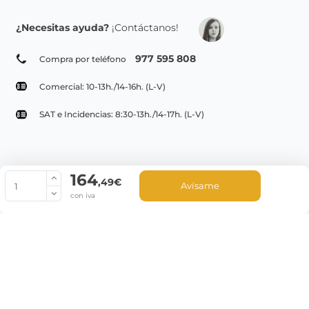
¿Necesitas ayuda?
¡Contáctanos!
977 595 808
Compra por teléfono
Comercial: 10-13h./14-16h. (L-V)
SAT e Incidencias: 8:30-13h./14-17h. (L-V)
164
© Copyright 2022 PepeBar.com |
Política de cookies |
Aviso legal y
,49€
Avísame
Condiciones generales de compra |
Blog
con iva