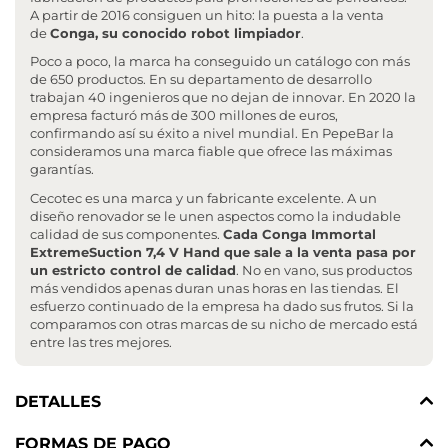
A partir de 2016 consiguen un hito: la puesta a la venta
de
Conga, su conocido robot limpiador
.
Poco a poco, la marca ha conseguido un catálogo con más
de 650 productos. En su departamento de desarrollo
trabajan 40 ingenieros que no dejan de innovar. En 2020 la
empresa facturó más de 300 millones de euros,
confirmando así su éxito a nivel mundial. En PepeBar la
consideramos una marca fiable que ofrece las máximas
garantías.
Cecotec es una marca y un fabricante excelente. A un
diseño renovador se le unen aspectos como la indudable
calidad de sus componentes.
Cada Conga Immortal
ExtremeSuction 7,4 V Hand que sale a la venta pasa por
un estricto control de calidad
. No en vano, sus productos
más vendidos apenas duran unas horas en las tiendas. El
esfuerzo continuado de la empresa ha dado sus frutos. Si la
comparamos con otras marcas de su nicho de mercado está
entre las tres mejores.
DETALLES
FORMAS DE PAGO