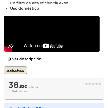
un filtro de alta eficiencia extra.
Uso doméstico
Ver descripción
aspiradoras
38
,53€
con iva
31,84€
sin iva