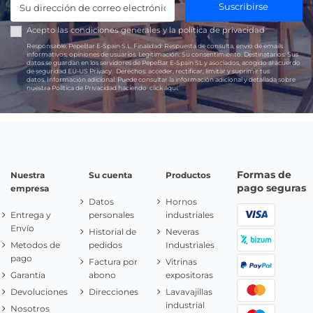
Suscribirse
Acepto las
condiciones generales
y la
política de privacidad
Responsable:
PepeBar E-Spain S.L.
Finalidad:
Respuesta de consulta, envío de emails
informativos, opiniones de usuarios.
Legitimación:
Su consentimiento.
Destinatarios:
Sus
datos se guardan en los servidores de PepeBar E-Spain SL y asociados, acogido al acuerdo
de seguridad EU-US Privacy.
Derechos:
acceder, rectificar, limitar y suprimir tus
datos.
Información adicional:
Puede consultar la información adicional y detallada sobre
nuestra Política de Privacidad haciendo
click aquí.
Formas de
Nuestra
Su cuenta
Productos
pago seguras
empresa
Datos
Hornos
Entrega y
personales
industriales
Envío
Historial de
Neveras
Metodos de
pedidos
Industriales
pago
Factura por
Vitrinas
Garantía
abono
expositoras
Devoluciones
Direcciones
Lavavajillas
industrial
Nosotros