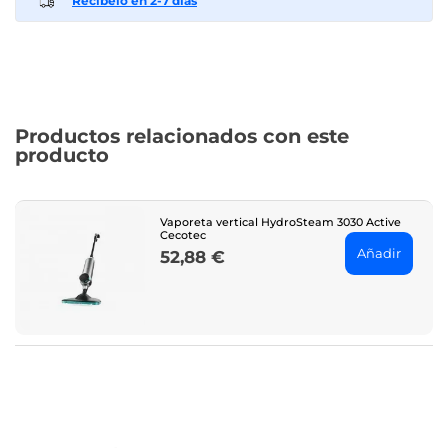
Recíbelo en 2-7 días
Productos relacionados con este
producto
Vaporeta vertical HydroSteam 3030 Active
Cecotec
Añadir
52,88 €
Price