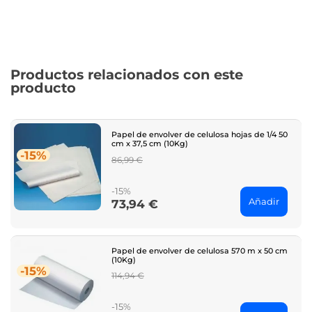
Productos relacionados con este
producto
Papel de envolver de celulosa hojas de 1/4 50
cm x 37,5 cm (10Kg)
-15%
Regular
86,99 €
price
-15%
Añadir
73,94 €
Price
Papel de envolver de celulosa 570 m x 50 cm
(10Kg)
-15%
Regular
114,94 €
price
-15%