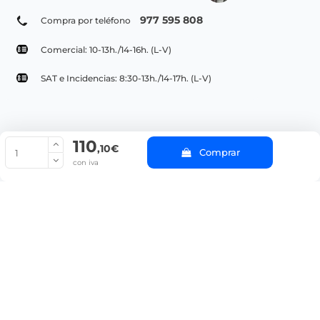
977 595 808
Compra por teléfono
Comercial: 10-13h./14-16h. (L-V)
SAT e Incidencias: 8:30-13h./14-17h. (L-V)
110
© Copyright 2022 PepeBar.com |
Política de cookies |
Aviso legal y
,10€
Comprar
Condiciones generales de compra |
Blog
con iva