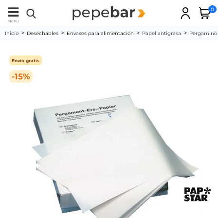
0
Menu
Inicio
Desechables
Envases para alimentación
Papel antigrasa
Pergamino a
Envío gratis
-15%