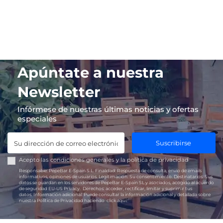
Apúntate a nuestra
Newsletter
Infórmese de nuestras últimas noticias y ofertas
especiales
Suscribirse
Acepto las
condiciones generales
y la
política de privacidad
Responsable:
PepeBar E-Spain S.L.
Finalidad:
Respuesta de consulta, envío de emails
informativos, opiniones de usuarios.
Legitimación:
Su consentimiento.
Destinatarios:
Sus
datos se guardan en los servidores de PepeBar E-Spain SL y asociados, acogido al acuerdo
de seguridad EU-US Privacy.
Derechos:
acceder, rectificar, limitar y suprimir tus
datos.
Información adicional:
Puede consultar la información adicional y detallada sobre
nuestra Política de Privacidad haciendo
click aquí.