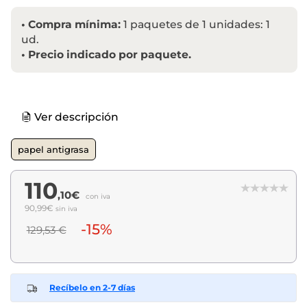
•
Compra mínima:
1 paquetes de 1 unidades: 1
ud.
•
Precio indicado por paquete.
Ver descripción
papel antigrasa
110
,10€
con iva
90,99€
sin iva
-15%
129,53 €
Recíbelo en 2-7 días