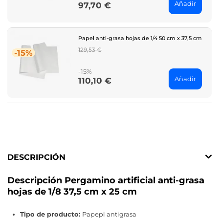
Añadir
97,70 €
Price
Papel anti-grasa hojas de 1/4 50 cm x 37,5 cm
Regular
129,53 €
-15%
price
-15%
Añadir
110,10 €
Price
DESCRIPCIÓN
Descripción Pergamino artificial anti-grasa
hojas de 1/8 37,5 cm x 25 cm
Tipo de producto:
Papepl antigrasa