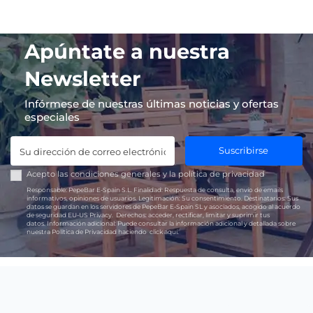
Apúntate a nuestra
Newsletter
Infórmese de nuestras últimas noticias y ofertas
especiales
Suscribirse
Acepto las
condiciones generales
y la
política de privacidad
Responsable:
PepeBar E-Spain S.L.
Finalidad:
Respuesta de consulta, envío de emails
informativos, opiniones de usuarios.
Legitimación:
Su consentimiento.
Destinatarios:
Sus
datos se guardan en los servidores de PepeBar E-Spain SL y asociados, acogido al acuerdo
de seguridad EU-US Privacy.
Derechos:
acceder, rectificar, limitar y suprimir tus
datos.
Información adicional:
Puede consultar la información adicional y detallada sobre
nuestra Política de Privacidad haciendo
click aquí.