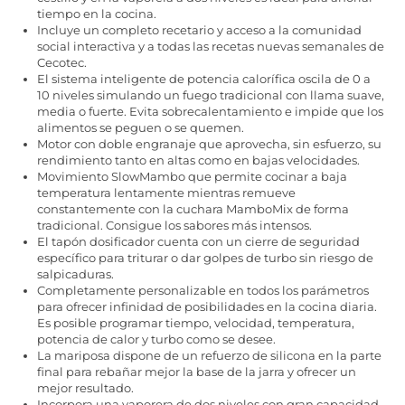
tiempo en la cocina.
Incluye un completo recetario y acceso a la comunidad
social interactiva y a todas las recetas nuevas semanales de
Cecotec.
El sistema inteligente de potencia calorífica oscila de 0 a
10 niveles simulando un fuego tradicional con llama suave,
media o fuerte. Evita sobrecalentamiento e impide que los
alimentos se peguen o se quemen.
Motor con doble engranaje que aprovecha, sin esfuerzo, su
rendimiento tanto en altas como en bajas velocidades.
Movimiento SlowMambo que permite cocinar a baja
temperatura lentamente mientras remueve
constantemente con la cuchara MamboMix de forma
tradicional. Consigue los sabores más intensos.
El tapón dosificador cuenta con un cierre de seguridad
específico para triturar o dar golpes de turbo sin riesgo de
salpicaduras.
Completamente personalizable en todos los parámetros
para ofrecer infinidad de posibilidades en la cocina diaria.
Es posible programar tiempo, velocidad, temperatura,
potencia de calor y turbo como se desee.
La mariposa dispone de un refuerzo de silicona en la parte
final para rebañar mejor la base de la jarra y ofrecer un
mejor resultado.
Incorpora una vaporera de dos niveles con gran capacidad