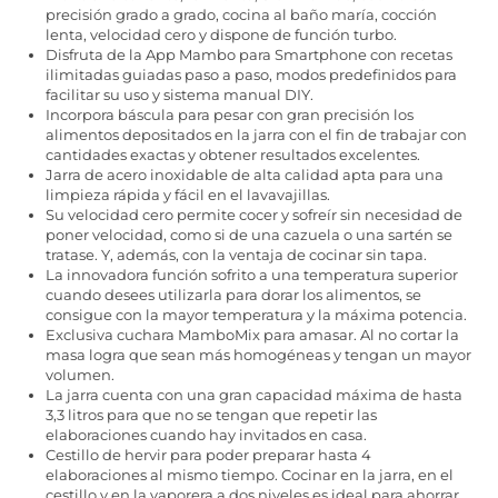
precisión grado a grado, cocina al baño maría, cocción
lenta, velocidad cero y dispone de función turbo.
Disfruta de la App Mambo para Smartphone con recetas
ilimitadas guiadas paso a paso, modos predefinidos para
facilitar su uso y sistema manual DIY.
Incorpora báscula para pesar con gran precisión los
alimentos depositados en la jarra con el fin de trabajar con
cantidades exactas y obtener resultados excelentes.
Jarra de acero inoxidable de alta calidad apta para una
limpieza rápida y fácil en el lavavajillas.
Su velocidad cero permite cocer y sofreír sin necesidad de
poner velocidad, como si de una cazuela o una sartén se
tratase. Y, además, con la ventaja de cocinar sin tapa.
La innovadora función sofrito a una temperatura superior
cuando desees utilizarla para dorar los alimentos, se
consigue con la mayor temperatura y la máxima potencia.
Exclusiva cuchara MamboMix para amasar. Al no cortar la
masa logra que sean más homogéneas y tengan un mayor
volumen.
La jarra cuenta con una gran capacidad máxima de hasta
3,3 litros para que no se tengan que repetir las
elaboraciones cuando hay invitados en casa.
Cestillo de hervir para poder preparar hasta 4
elaboraciones al mismo tiempo. Cocinar en la jarra, en el
cestillo y en la vaporera a dos niveles es ideal para ahorrar