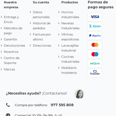
Formas de
Nuestra
Su cuenta
Productos
pago seguras
empresa
Datos
Hornos
Entrega y
personales
industriales
Envío
Historial de
Neveras
Metodos de
pedidos
Industriales
pago
Factura por
Vitrinas
Garantía
abono
expositoras
Devoluciones
Direcciones
Lavavajillas
industrial
Nosotros
Cocinas
Centro de
Industriales
Soporte
Mobiliario
Marcas
hostelería
¿Necesitas ayuda?
¡Contáctanos!
977 595 808
Compra por teléfono
Comercial: 10-13h./14-16h. (L-V)