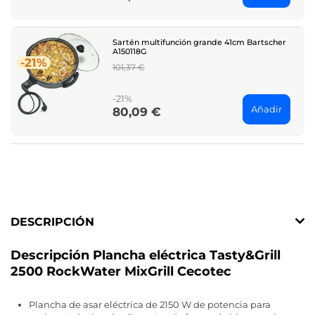
Sartén multifunción grande 41cm Bartscher
A150118G
-21%
Regular
101,37 €
price
-21%
Añadir
80,09 €
Price
DESCRIPCIÓN
Descripción Plancha eléctrica Tasty&Grill
2500 RockWater MixGrill Cecotec
Plancha de asar eléctrica de 2150 W de potencia para