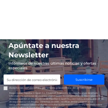
Apúntate a nuestra
Newsletter
Infórmese de nuestras últimas noticias y ofertas
especiales
Suscribirse
Acepto las
condiciones generales
y la
política de privacidad
Responsable:
PepeBar E-Spain S.L.
Finalidad:
Respuesta de consulta, envío de emails
informativos, opiniones de usuarios.
Legitimación:
Su consentimiento.
Destinatarios:
Sus
datos se guardan en los servidores de PepeBar E-Spain SL y asociados, acogido al acuerdo
de seguridad EU-US Privacy.
Derechos:
acceder, rectificar, limitar y suprimir tus
datos.
Información adicional:
Puede consultar la información adicional y detallada sobre
nuestra Política de Privacidad haciendo
click aquí.