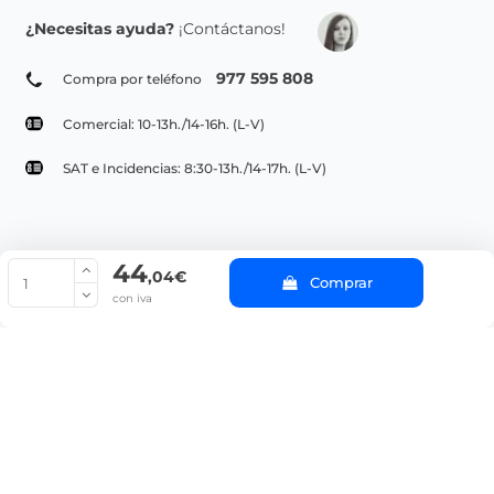
¿Necesitas ayuda?
¡Contáctanos!
977 595 808
Compra por teléfono
Comercial: 10-13h./14-16h. (L-V)
SAT e Incidencias: 8:30-13h./14-17h. (L-V)
44
© Copyright 2022 PepeBar.com |
Política de cookies |
Aviso legal y
,04€
Comprar
Condiciones generales de compra |
Blog
con iva