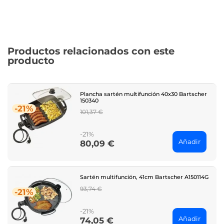
Productos relacionados con este
producto
Plancha sartén multifunción 40x30 Bartscher
150340
-21%
Regular
101,37 €
price
-21%
Añadir
80,09 €
Price
Sartén multifunción, 41cm Bartscher A150114G
Regular
93,74 €
-21%
price
-21%
Añadir
74,05 €
Price