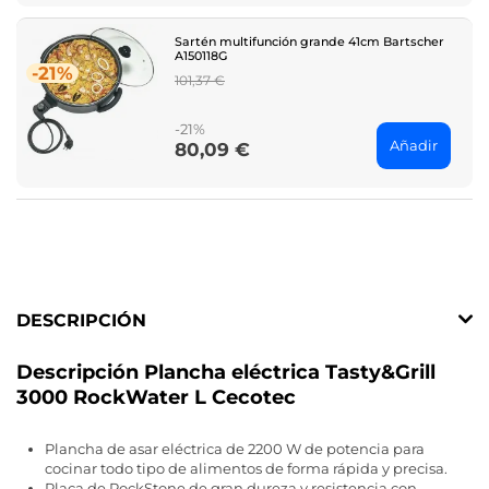
Sartén multifunción grande 41cm Bartscher
A150118G
-21%
Regular
101,37 €
price
-21%
Añadir
80,09 €
Price
DESCRIPCIÓN
Descripción Plancha eléctrica Tasty&Grill
3000 RockWater L Cecotec
Plancha de asar eléctrica de 2200 W de potencia para
cocinar todo tipo de alimentos de forma rápida y precisa.
Placa de RockStone de gran dureza y resistencia con