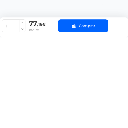
77
© Copyright 2022 PepeBar.com |
Política de cookies |
Aviso legal y
,16€
Comprar
Condiciones generales de compra |
Blog
con iva