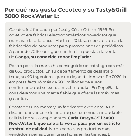
Por qué nos gusta Cecotec y su Tasty&Grill
3000 RockWater L:
Cecotec fué fundada por José y César Orts en 1995. Su
objetivo era fabricar electrodomésticos novedosos que
marcaran la diferencia. Hasta el 2013, se especializan en la
fabricación de productos para promociones de periódicos.
A partir de 2016 consiguen un hito: la puesta a la venta
de
Conga, su conocido robot limpiador
.
Poco a poco, la marca ha conseguido un catálogo con más
de 650 productos. En su departamento de desarrollo
trabajan 40 ingenieros que no dejan de innovar. En 2020 la
empresa facturó más de 300 millones de euros,
confirmando así su éxito a nivel mundial. En PepeBar la
consideramos una marca fiable que ofrece las máximas
garantías.
Cecotec es una marca y un fabricante excelente. A un
diseño renovador se le unen aspectos como la indudable
calidad de sus componentes.
Cada Tasty&Grill 3000
RockWater L que sale a la venta pasa por un estricto
control de calidad
. No en vano, sus productos más
vendidos apenas duran unas horas en las tiendas. El