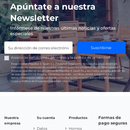
Apúntate a nuestra
Newsletter
Infórmese de nuestras últimas noticias y ofertas
especiales
Suscribirse
Acepto las
condiciones generales
y la
política de privacidad
Responsable:
PepeBar E-Spain S.L.
Finalidad:
Respuesta de consulta, envío de emails
informativos, opiniones de usuarios.
Legitimación:
Su consentimiento.
Destinatarios:
Sus
datos se guardan en los servidores de PepeBar E-Spain SL y asociados, acogido al acuerdo
de seguridad EU-US Privacy.
Derechos:
acceder, rectificar, limitar y suprimir tus
datos.
Información adicional:
Puede consultar la información adicional y detallada sobre
nuestra Política de Privacidad haciendo
click aquí.
Formas de
Nuestra
Su cuenta
Productos
pago seguras
empresa
Datos
Hornos