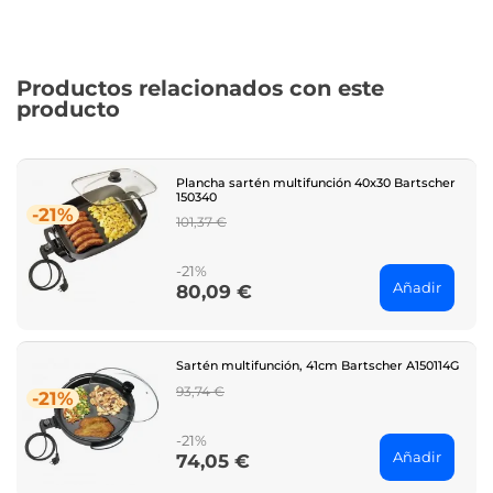
Productos relacionados con este
producto
Plancha sartén multifunción 40x30 Bartscher
150340
-21%
Regular
101,37 €
price
-21%
Añadir
80,09 €
Price
Sartén multifunción, 41cm Bartscher A150114G
Regular
93,74 €
-21%
price
-21%
Añadir
74,05 €
Price