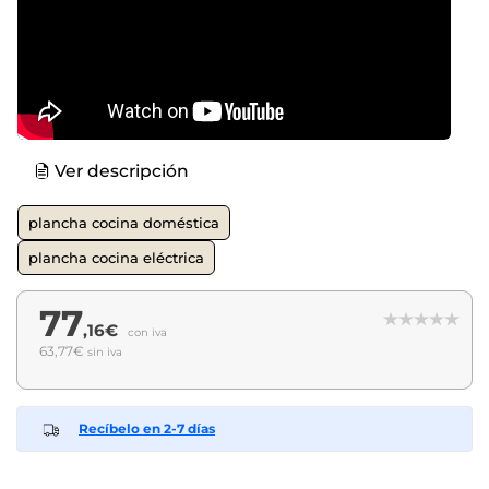
Ver descripción
plancha cocina doméstica
plancha cocina eléctrica
77
,16€
con iva
63,77€
sin iva
Recíbelo en 2-7 días