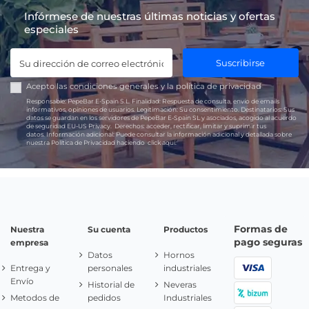
Infórmese de nuestras últimas noticias y ofertas
especiales
Suscribirse
Acepto las
condiciones generales
y la
política de privacidad
Responsable:
PepeBar E-Spain S.L.
Finalidad:
Respuesta de consulta, envío de emails
informativos, opiniones de usuarios.
Legitimación:
Su consentimiento.
Destinatarios:
Sus
datos se guardan en los servidores de PepeBar E-Spain SL y asociados, acogido al acuerdo
de seguridad EU-US Privacy.
Derechos:
acceder, rectificar, limitar y suprimir tus
datos.
Información adicional:
Puede consultar la información adicional y detallada sobre
nuestra Política de Privacidad haciendo
click aquí.
Formas de
Nuestra
Su cuenta
Productos
pago seguras
empresa
Datos
Hornos
Entrega y
personales
industriales
Envío
Historial de
Neveras
Metodos de
pedidos
Industriales