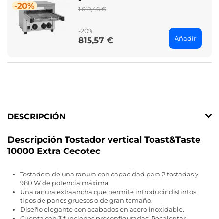
-20%
Regular
1.019,46 €
price
-20%
Añadir
815,57 €
Price
DESCRIPCIÓN
Descripción Tostador vertical Toast&Taste
10000 Extra Cecotec
Tostadora de una ranura con capacidad para 2 tostadas y
980 W de potencia máxima.
Una ranura extraancha que permite introducir distintos
tipos de panes gruesos o de gran tamaño.
Diseño elegante con acabados en acero inoxidable.
Cuenta con 3 funciones preconfiguradas: Recalentar,