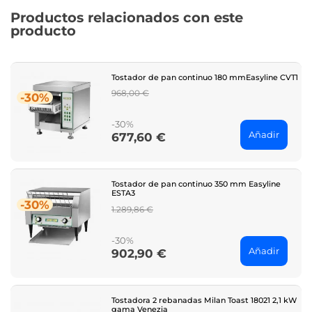
Productos relacionados con este
producto
Tostador de pan continuo 180 mmEasyline CVT1
Regular
968,00 €
-30%
price
-30%
Añadir
677,60 €
Price
Tostador de pan continuo 350 mm Easyline
ESTA3
-30%
Regular
1.289,86 €
price
-30%
Añadir
902,90 €
Price
Tostadora 2 rebanadas Milan Toast 18021 2,1 kW
gama Venezia