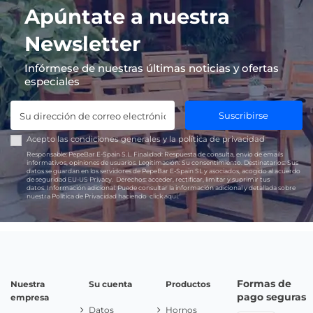
Apúntate a nuestra
Newsletter
Infórmese de nuestras últimas noticias y ofertas
especiales
Suscribirse
Acepto las
condiciones generales
y la
política de privacidad
Responsable:
PepeBar E-Spain S.L.
Finalidad:
Respuesta de consulta, envío de emails
informativos, opiniones de usuarios.
Legitimación:
Su consentimiento.
Destinatarios:
Sus
datos se guardan en los servidores de PepeBar E-Spain SL y asociados, acogido al acuerdo
de seguridad EU-US Privacy.
Derechos:
acceder, rectificar, limitar y suprimir tus
datos.
Información adicional:
Puede consultar la información adicional y detallada sobre
nuestra Política de Privacidad haciendo
click aquí.
Formas de
Nuestra
Su cuenta
Productos
pago seguras
empresa
Datos
Hornos