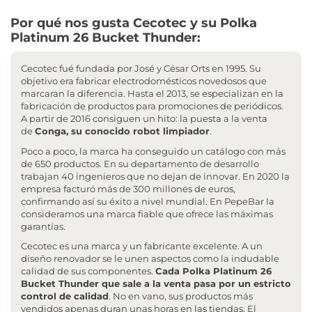
Por qué nos gusta Cecotec y su Polka
Platinum 26 Bucket Thunder:
Cecotec fué fundada por José y César Orts en 1995. Su
objetivo era fabricar electrodomésticos novedosos que
marcaran la diferencia. Hasta el 2013, se especializan en la
fabricación de productos para promociones de periódicos.
A partir de 2016 consiguen un hito: la puesta a la venta
de
Conga, su conocido robot limpiador
.
Poco a poco, la marca ha conseguido un catálogo con más
de 650 productos. En su departamento de desarrollo
trabajan 40 ingenieros que no dejan de innovar. En 2020 la
empresa facturó más de 300 millones de euros,
confirmando así su éxito a nivel mundial. En PepeBar la
consideramos una marca fiable que ofrece las máximas
garantías.
Cecotec es una marca y un fabricante excelente. A un
diseño renovador se le unen aspectos como la indudable
calidad de sus componentes.
Cada Polka Platinum 26
Bucket Thunder que sale a la venta pasa por un estricto
control de calidad
. No en vano, sus productos más
vendidos apenas duran unas horas en las tiendas. El