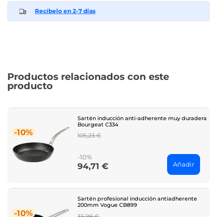
Recíbelo en 2-7 días
Productos relacionados con este
producto
Sartén inducción anti-adherente muy duradera
Bourgeat C334
-10%
Regular
105,23 €
price
-10%
Añadir
94,71 €
Price
Sartén profesional inducción antiadherente
200mm Vogue CB899
-10%
Regular
36,98 €