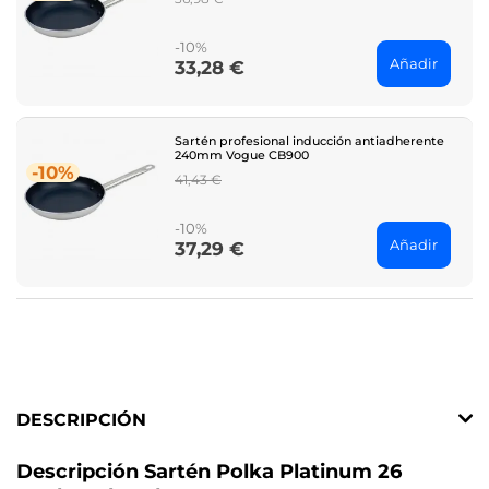
price
-10%
Añadir
33,28 €
Price
Sartén profesional inducción antiadherente
240mm Vogue CB900
-10%
Regular
41,43 €
price
-10%
Añadir
37,29 €
Price
DESCRIPCIÓN
Descripción Sartén Polka Platinum 26