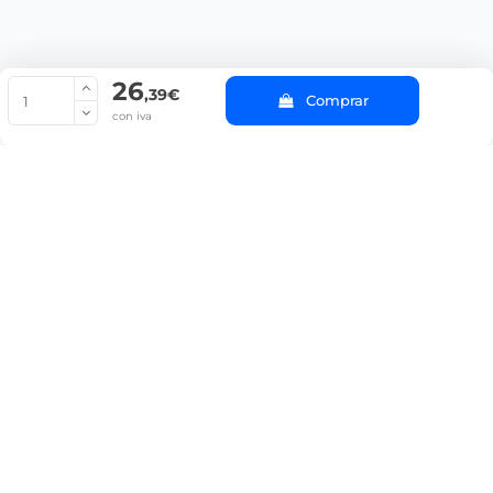
26
© Copyright 2022 PepeBar.com |
Política de cookies |
Aviso legal y
,39€
Comprar
Condiciones generales de compra |
Blog
con iva