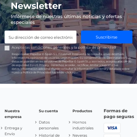
Newsletter
Infórmese de nuestras últimas noticias y ofertas
especiales
Suscribirse
Acepto las
condiciones generales
y la
política de privacidad
Responsable:
PepeBar E-Spain S.L.
Finalidad:
Respuesta de consulta, envío de emails
informativos, opiniones de usuarios.
Legitimación:
Su consentimiento.
Destinatarios:
Sus
datos se guardan en los servidores de PepeBar E-Spain SL y asociados, acogido al acuerdo
de seguridad EU-US Privacy.
Derechos:
acceder, rectificar, limitar y suprimir tus
datos.
Información adicional:
Puede consultar la información adicional y detallada sobre
nuestra Política de Privacidad haciendo
click aquí.
Formas de
Nuestra
Su cuenta
Productos
pago seguras
empresa
Datos
Hornos
Entrega y
personales
industriales
Envío
Historial de
Neveras