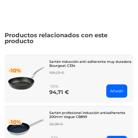
Productos relacionados con este
producto
Sartén inducción anti-adherente muy duradera
Bourgeat C334
-10%
Regular
105,23 €
price
-10%
Añadir
94,71 €
Price
Sartén profesional inducción antiadherente
200mm Vogue CB899
-10%
Regular
36,98 €
price
-10%