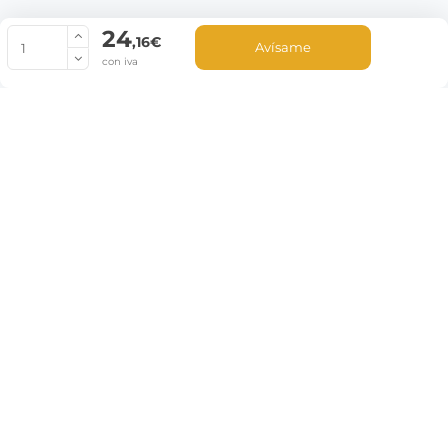
24
© Copyright 2022 PepeBar.com |
Política de cookies |
Aviso legal y
,16€
Avísame
Condiciones generales de compra |
Blog
con iva