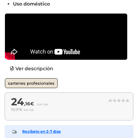
Uso doméstico
Ver descripción
sartenes profesionales
24
,16€
con iva
19,97€
sin iva
Recíbelo en 2-7 días