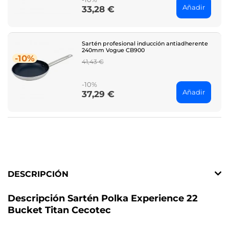
Añadir
33,28 €
Price
Sartén profesional inducción antiadherente
240mm Vogue CB900
-10%
Regular
41,43 €
price
-10%
Añadir
37,29 €
Price
DESCRIPCIÓN
Descripción Sartén Polka Experience 22
Bucket Titan Cecotec