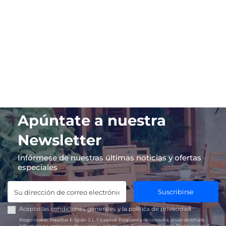
Apúntate a nuestra
Newsletter
Infórmese de nuestras últimas noticias y ofertas
especiales
Suscribirse
Acepto las
condiciones generales
y la
política de privacidad
Responsable:
PepeBar E-Spain S.L.
Finalidad:
Respuesta de consulta, envío de emails
informativos, opiniones de usuarios.
Legitimación:
Su consentimiento.
Destinatarios:
Sus