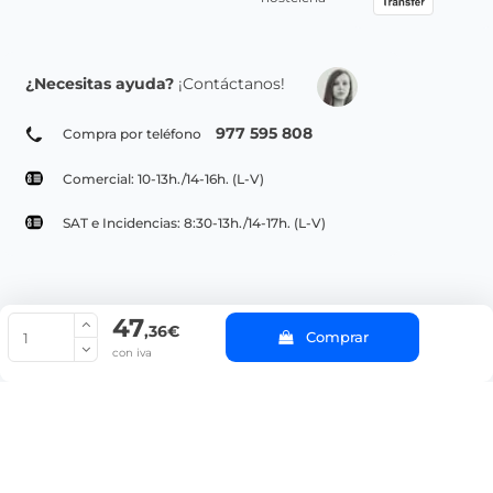
¿Necesitas ayuda?
¡Contáctanos!
977 595 808
Compra por teléfono
Comercial: 10-13h./14-16h. (L-V)
SAT e Incidencias: 8:30-13h./14-17h. (L-V)
47
© Copyright 2022 PepeBar.com |
Política de cookies |
Aviso legal y
,36€
Comprar
Condiciones generales de compra |
Blog
con iva