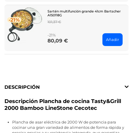
Sartén multifunción grande 41cm Bartscher
A150118G
-21%
Regular
101,37 €
price
-21%
Añadir
80,09 €
Price
DESCRIPCIÓN
Descripción Plancha de cocina Tasty&Grill
2000 Bamboo LineStone Cecotec
Plancha de asar eléctrica de 2000 W de potencia para
cocinar una gran variedad de alimentos de forma rápida y
precisa gracias a su resistencia integrada, que garantiza