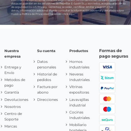
datos se guardan en los servidores de PepeBar E-Spain SL y asociados, acogido al acuerdo
de seguridad EU-US Privacy.
Derechos:
acceder, rectificar, limitar y suprimir tus
datos.
Información adicional:
Puede consultar la información adicional y detallada sobre
nuestra Política de Privacidad haciendo
click aquí.
Formas de
Nuestra
Su cuenta
Productos
pago seguras
empresa
Datos
Hornos
Entrega y
personales
industriales
Envío
Historial de
Neveras
Metodos de
pedidos
Industriales
pago
Factura por
Vitrinas
Garantía
abono
expositoras
Devoluciones
Direcciones
Lavavajillas
industrial
Nosotros
Cocinas
Centro de
Industriales
Soporte
Mobiliario
Marcas
hostelería