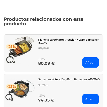
Productos relacionados con este
producto
Plancha sartén multifunción 40x30 Bartscher
150340
-21%
Regular
101,37 €
price
-21%
Añadir
80,09 €
Price
Sartén multifunción, 41cm Bartscher A150114G
Regular
93,74 €
-21%
price
-21%
Añadir
74,05 €
Price