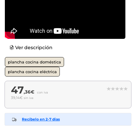
Ver descripción
plancha cocina doméstica
plancha cocina eléctrica
47
,36€
con iva
39,14€
sin iva
Recíbelo en 2-7 días