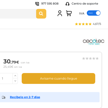
977 595 808
Centro de soporte
IVA
4,67/5
30
,79€
con iva
25,45€
sin iva
Avísame cuando llegue
Recíbelo en 2-7 días