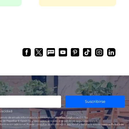
Suscribirse
ivacidad
 envío de emails informativos, opiniones de usuarios.
Legitimación:
Su
res de PepeBar E-Spain SL y asociados, acogido al acuerdo de seguridad EU-US
formación adicional:
Puede consultar la información adicional y detallada sobre nuestra Política de