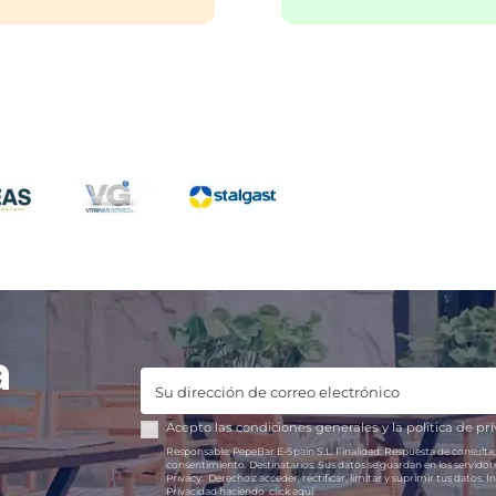
a
Acepto las
condiciones generales
y la
política de pr
Responsable:
PepeBar E-Spain S.L.
Finalidad:
Respuesta de consulta,
consentimiento.
Destinatarios:
Sus datos se guardan en los servido
Privacy.
Derechos:
acceder, rectificar, limitar y suprimir tus datos.
In
Privacidad haciendo
click aquí.