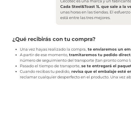
Cecotec es una marca y un fabricant
Cada Steel&Toast 1L que sale a la v
unas horas en las tiendas. El esfuer
está entre las tres mejores.
¿Qué recibirás con tu compra?
Una vez hayas realizado la compra,
te enviaremos un ema
A partir de ese momento,
tramitaremos tu pedido direc
número de seguimiento del transporte (tan pronto como la 
Pasado el tiempo de transporte,
se te entregará el paque
Cuando recibas tu pedido,
revisa que el embalaje esté e
reclamar cualquier desperfecto en el producto. Una vez abr