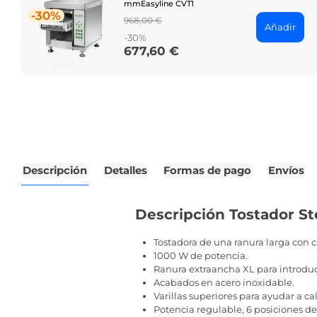
mmEasyline CVT1
-30%
Regular
968,00 €
Añadir
price
-30%
677,60 €
Price
Descripción
Detalles
Formas de pago
Envíos
Descripción Tostador St
Tostadora de una ranura larga con 
1000 W de potencia.
Ranura extraancha XL para introduc
Acabados en acero inoxidable.
Varillas superiores para ayudar a c
Potencia regulable, 6 posiciones de