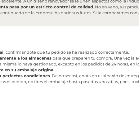
e excelente. A un diseño renovador se le unen aspectos como la ind
enta pasa por un estricto control de calidad
. No en vano, sus pro
zo continuado de la empresa ha dado sus frutos. Si la comparamos co
il
confirmándote que tu pedido se ha realizado correctamente.
tamente a los almacenes
para que preparen tu compra. Una vez la age
misma lo haya gestionado, excepto en los pedidos de 24 horas, en los
te en su embalaje original.
n perfectas condiciones
. De no ser así, anota en el albarán de entreg
as el pedido, no tires el embalaje hasta pasados unos días, por si tuv