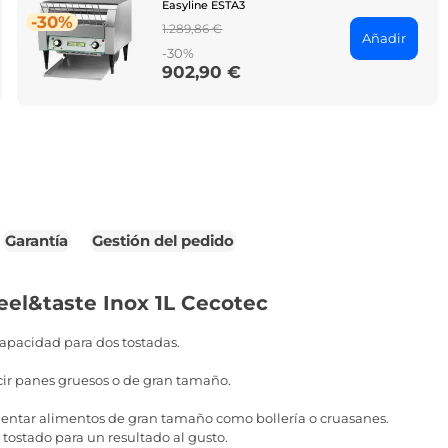
Easyline ESTA3
-30%
Regular
1.289,86 €
Añadir
price
-30%
902,90 €
Price
Garantía
Gestión del pedido
eel&taste Inox 1L Cecotec
capacidad para dos tostadas.
ir panes gruesos o de gran tamaño.
alentar alimentos de gran tamaño como bollería o cruasanes.
 tostado para un resultado al gusto.