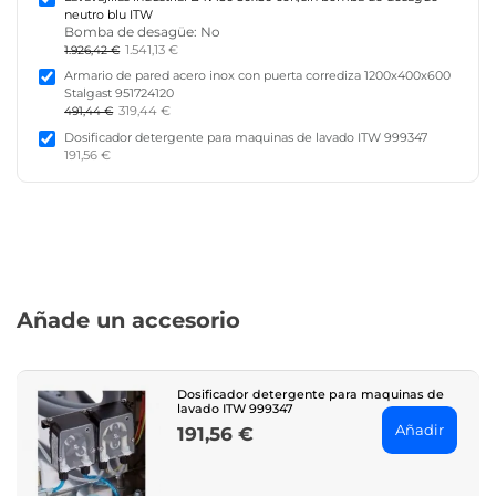
neutro blu ITW
Bomba de desagüe: No
1.541,13 €
1.926,42 €
Armario de pared acero inox con puerta corrediza 1200x400x600
Stalgast 951724120
319,44 €
491,44 €
Dosificador detergente para maquinas de lavado ITW 999347
191,56 €
Añade un accesorio
Dosificador detergente para maquinas de
lavado ITW 999347
Añadir
191,56 €
Price