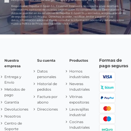
Responsable:
PepeBar E-Spain S.L.
Finalidad:
Respuesta de consulta, envío de emails
informativos, opiniones de usuarios.
Legitimación:
Su consentimiento.
Destinatarios:
Sus
datos se guardan en los servidores de PepeBar E-Spain SL y asociados, acogido al acuerdo
de seguridad EU-US Privacy.
Derechos:
acceder, rectificar, limitar y suprimir tus
datos.
Información adicional:
Puede consultar la información adicional y detallada sobre
nuestra Política de Privacidad haciendo
click aquí.
Formas de
Nuestra
Su cuenta
Productos
pago seguras
empresa
Datos
Hornos
Entrega y
personales
industriales
Envío
Historial de
Neveras
Metodos de
pedidos
Industriales
pago
Factura por
Vitrinas
Garantía
abono
expositoras
Devoluciones
Direcciones
Lavavajillas
industrial
Nosotros
Cocinas
Centro de
Industriales
Soporte